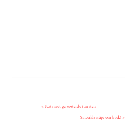
Vorig
« Pasta met geroosterde tomaten
bericht:
Volgend
Sinterklaastip: een boek! »
bericht: