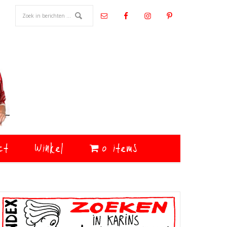
ct
Winkel
0 items
Primaire
Sidebar