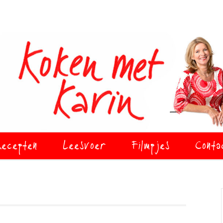
ecepten
Leesvoer
Filmpjes
Conta