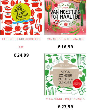
HET GROTE KINDERKOOKBOEK
VAN MOESTUIN TOT MAALTIJD
€
16,99
ZPZ
€
24,99
VEGA ZÓNDER PAKJES & ZAKJES
€
27,99