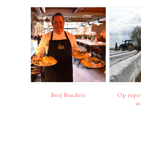
Beej Benders
Op repo
a