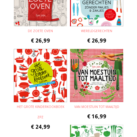
DE ZOETE OVEN
WERELDGERECHTEN
€
26,99
€
26,99
HET GROTE KINDERKOOKBOEK
VAN MOESTUIN TOT MAALTIJD
€
16,99
ZPZ
€
24,99