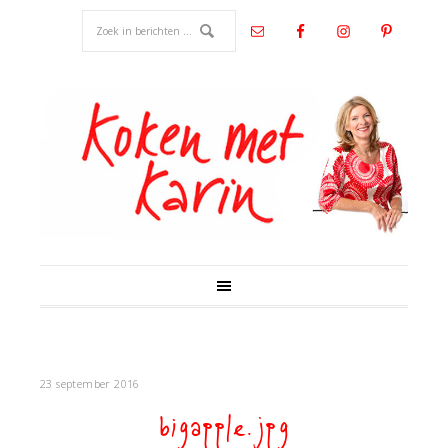
23 september 2016
bigapple.jpg