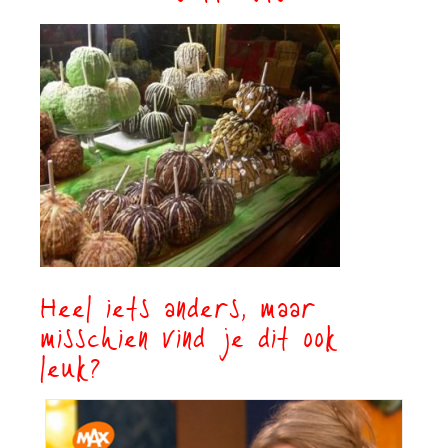
Heel iets anders, maar
misschien vind je dit ook
leuk?