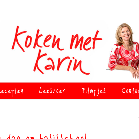
ecepten
Leesvoer
Filmpjes
Conta