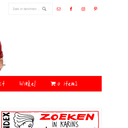
ct
Winkel
0 items
Primaire
Sidebar