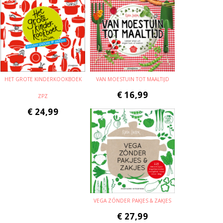
HET GROTE KINDERKOOKBOEK
VAN MOESTUIN TOT MAALTIJD
€
16,99
ZPZ
€
24,99
VEGA ZÓNDER PAKJES & ZAKJES
€
27,99