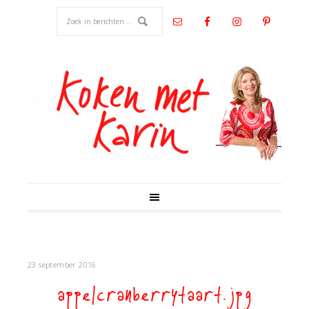
23 september 2016
appelcranberrytaart.jpg