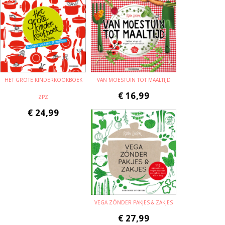
HET GROTE KINDERKOOKBOEK
VAN MOESTUIN TOT MAALTIJD
€
16,99
ZPZ
€
24,99
VEGA ZÓNDER PAKJES & ZAKJES
€
27,99