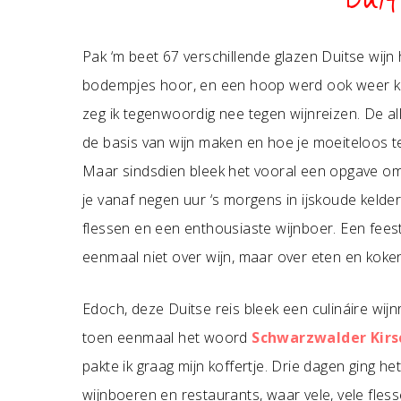
Duit
Pak ‘m beet 67 verschillende glazen Duitse wijn
bodempjes hoor, en een hoop werd ook weer ke
zeg ik tegenwoordig nee tegen wijnreizen. De a
de basis van wijn maken en hoe je moeiteloos te
Maar sindsdien bleek het vooral een opgave om e
je vanaf negen uur ‘s morgens in ijskoude kelder
flessen en een enthousiaste wijnboer. Een feest v
eenmaal niet over wijn, maar over eten en koke
Edoch, deze Duitse reis bleek een culináire wijn
toen eenmaal het woord
Schwarzwalder Kirs
pakte ik graag mijn koffertje. Drie dagen ging 
wijnboeren en restaurants, waar vele, vele fles