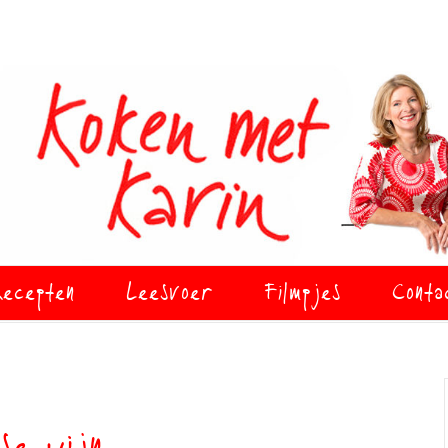
ecepten
Leesvoer
Filmpjes
Conta