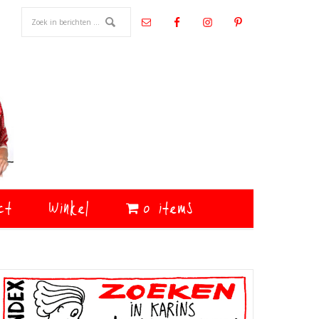
ct
Winkel
0 items
Primaire
Sidebar