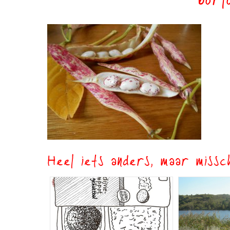
borl
Heel iets anders, maar missch