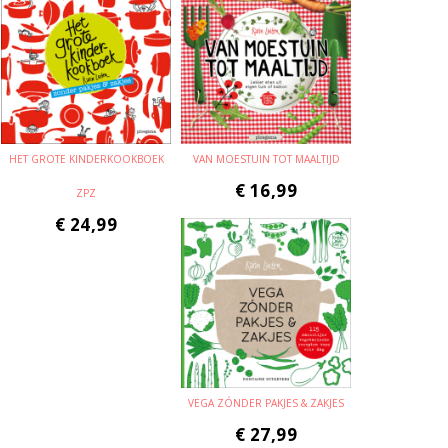
HET GROTE KINDERKOOKBOEK
VAN MOESTUIN TOT MAALTIJD
€
16,99
ZPZ
€
24,99
VEGA ZÓNDER PAKJES & ZAKJES
€
27,99