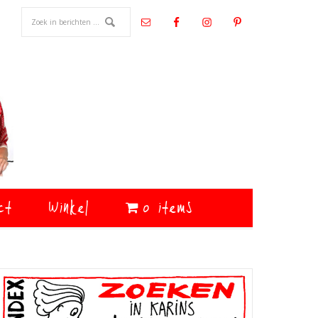
ct
Winkel
0 items
Primaire
Sidebar