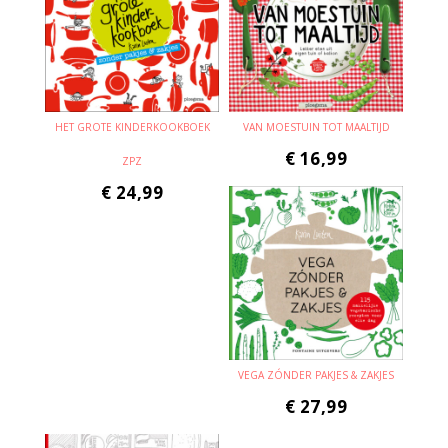
HET GROTE KINDERKOOKBOEK
VAN MOESTUIN TOT MAALTIJD
€
16,99
ZPZ
€
24,99
VEGA ZÓNDER PAKJES & ZAKJES
€
27,99