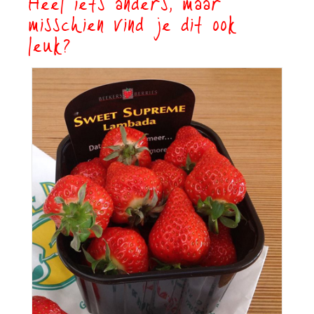
Heel iets anders, maar
misschien vind je dit ook
leuk?