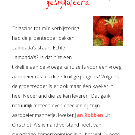
gesignaleerd
Enigszins tot mijn verbijstering
had de groenteboer bakken
Lambada’s staan. Echte
Lambada’s? Is dat niet een
tikkeltje aan de vroege kant, zelfs voor een vroeg
aardbeienras als deze fruitige jongens? Volgens
de groenteboer is er ook maar één kweker in
heel Nederland die ze kan leveren. Dat ga ik
natuurlijk meteen even checken bij ‘mijn’
aardbeienmannetje, kweker
Jan Robben
uit
Oirschot. Als iemand verstand heeft van
swingende zomerkoninkjes is hij het wel. (Hoezo