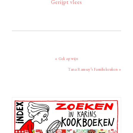
Gerijpt vlees
Vorig
« Gek op wijn
bericht:
Volgend
Tana Ramsay’s Familiekeuken »
bericht:
Primaire
Sidebar