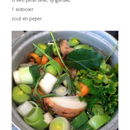
½ eetl peterselie, fijngehakt
1 eidooier
zout en peper