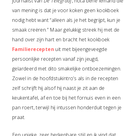
journalist van
De Telegraaf
, nota bene iemand die
van mening is dat je voor koken geen kookboek
nodig hebt want “alleen als je het begrijpt, kun je
smaak creëren.” Maar gelukkig streek hij met de
hand over zijn hart en bracht het kookboek
Familierecepten
uit met bijeengeveegde
persoonlijke recepten vanaf zijn jeugd,
gelardeerd met dito smakelijke ontboezemingen.
Zowel in de hoofdstukintro’s als in de recepten
zelf schrijft hij alsof hij naast je zit aan de
keukentafel, af en toe bij het fornuis even in een
pan roert, terwijl hij intussen honderduit tegen je
praat.
Een unieke, zeer herkenbare stijl en ik vind dat