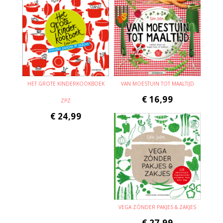
HET GROTE KINDERKOOKBOEK
VAN MOESTUIN TOT MAALTIJD
€
16,99
ZPZ
€
24,99
VEGA ZÓNDER PAKJES & ZAKJES
€
27,99