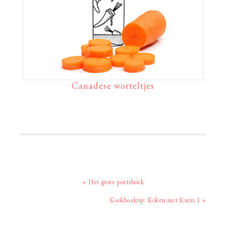
Canadese worteltjes
Vorig
« Het grote poetsboek
bericht:
Volgend
Kookboektip: Koken met Karin 1 »
bericht: