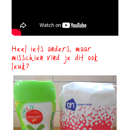
Heel iets anders, maar
misschien vind je dit ook
leuk?