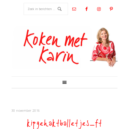
30 november 2016
kipgehaktballetjes_ft