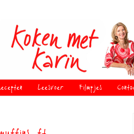
ecepten
Leesvoer
Filmpjes
Conta