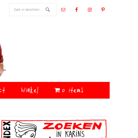
ct
Winkel
0 items
Primaire
Sidebar