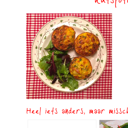
hutspot
Heel iets anders, maar missch