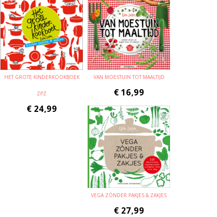
HET GROTE KINDERKOOKBOEK
VAN MOESTUIN TOT MAALTIJD
€
16,99
ZPZ
€
24,99
VEGA ZÓNDER PAKJES & ZAKJES
€
27,99