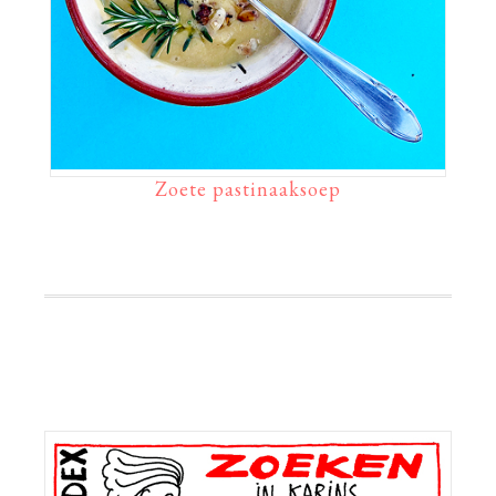
Zoete pastinaaksoep
Primaire
Sidebar