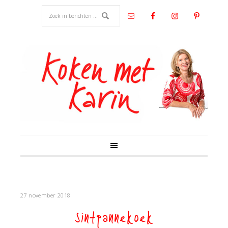
27 november 2018
sintpannekoek