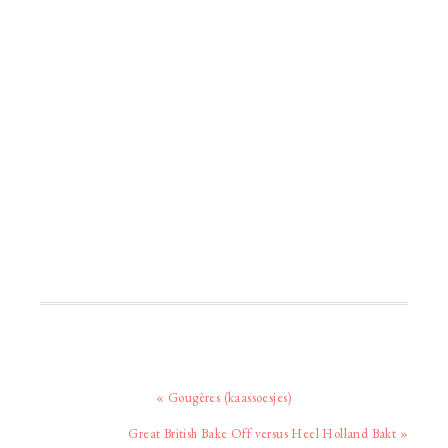
Vorig
« Gougères (kaassoesjes)
bericht:
Volgend
Great British Bake Off versus Heel Holland Bakt »