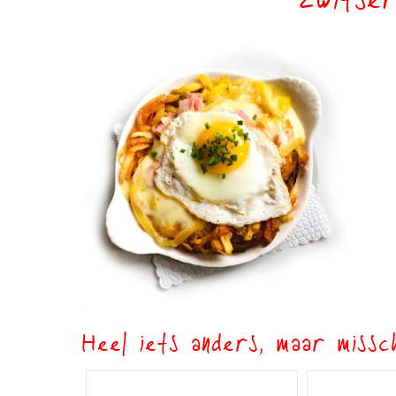
zwitser
Heel iets anders, maar missch