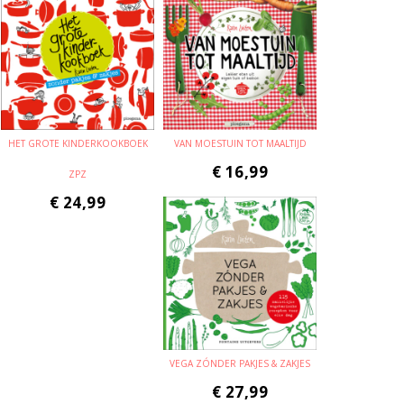
HET GROTE KINDERKOOKBOEK
VAN MOESTUIN TOT MAALTIJD
€
16,99
ZPZ
€
24,99
VEGA ZÓNDER PAKJES & ZAKJES
€
27,99