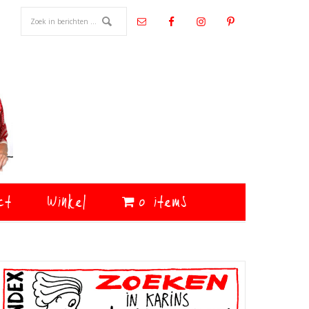
ct
Winkel
0 items
Primaire
Sidebar