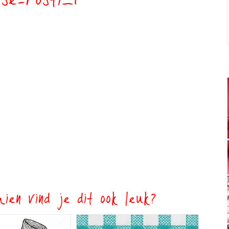
se-rösti_1
ien vind je dit ook leuk?