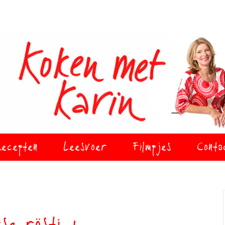
ecepten
Leesvoer
Filmpjes
Conta