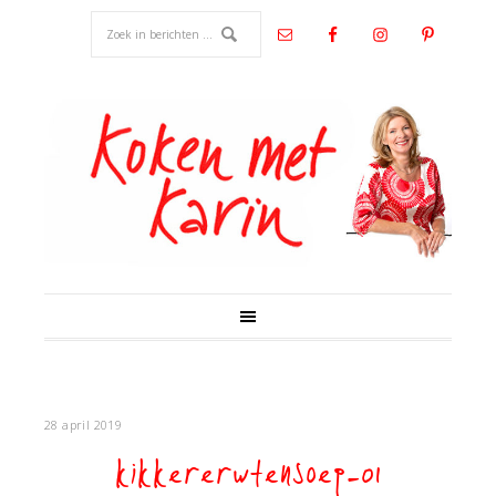
28 april 2019
kikkererwtensoep-01