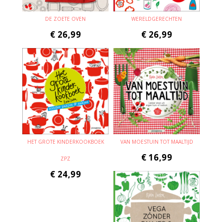
DE ZOETE OVEN
WERELDGERECHTEN
€
26,99
€
26,99
HET GROTE KINDERKOOKBOEK
VAN MOESTUIN TOT MAALTIJD
€
16,99
ZPZ
€
24,99