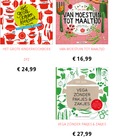
HET GROTE KINDERKOOKBOEK
VAN MOESTUIN TOT MAALTIJD
€
16,99
ZPZ
€
24,99
VEGA ZÓNDER PAKJES & ZAKJES
€
27,99