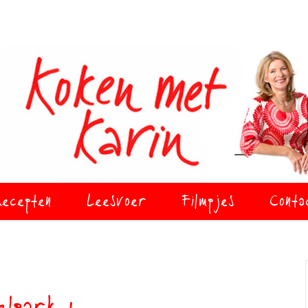
ecepten
Leesvoer
Filmpjes
Conta