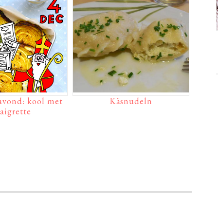
avond: kool met
Käsnudeln
aigrette