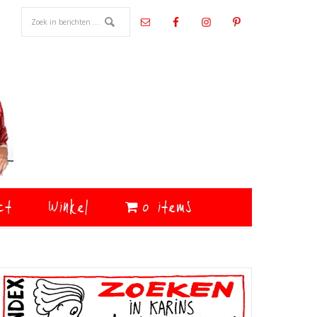
ct
Winkel
0 items
Primaire
Sidebar