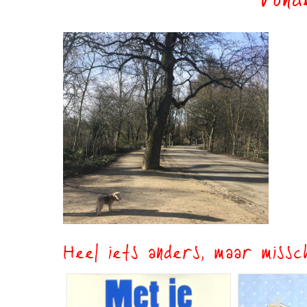
vond
Heel iets anders, maar missch