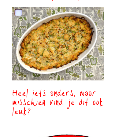
Heel iets anders, maar
misschien vind je dit ook
leuk?