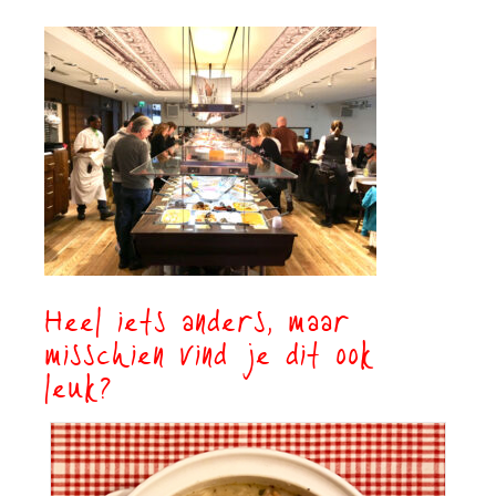
Heel iets anders, maar
misschien vind je dit ook
leuk?