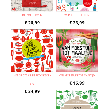
DE ZOETE OVEN
WERELDGERECHTEN
€
26,99
€
26,99
HET GROTE KINDERKOOKBOEK
VAN MOESTUIN TOT MAALTIJD
€
16,99
ZPZ
€
24,99