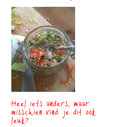
Heel iets anders, maar
misschien vind je dit ook
leuk?