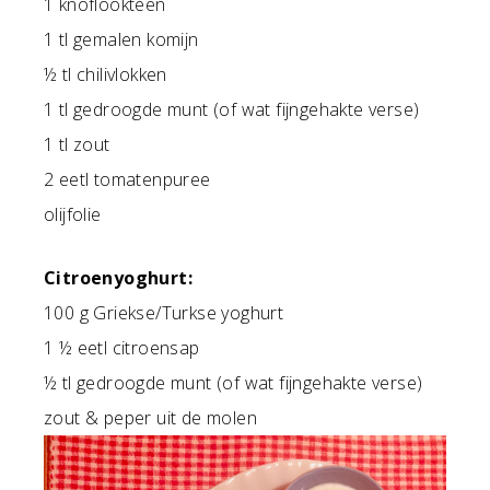
1 knoflookteen
1 tl gemalen komijn
½ tl chilivlokken
1 tl gedroogde munt (of wat fijngehakte verse)
1 tl zout
2 eetl tomatenpuree
olijfolie
Citroenyoghurt:
100 g Griekse/Turkse yoghurt
1 ½ eetl citroensap
½ tl gedroogde munt (of wat fijngehakte verse)
zout & peper uit de molen