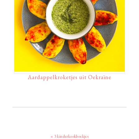
Aardappelkroketjes uit Oekraïne
Vorig
« 3 kinderkookboekjes