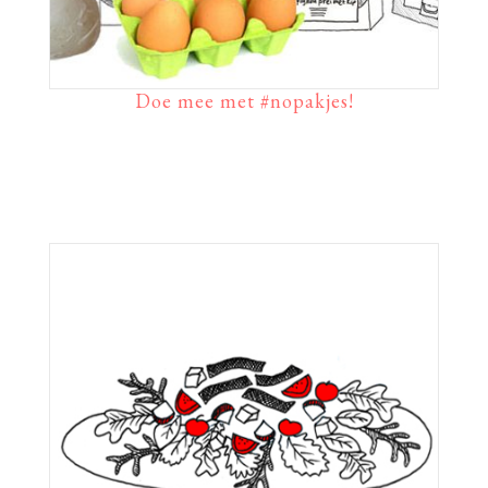
Doe mee met #nopakjes!