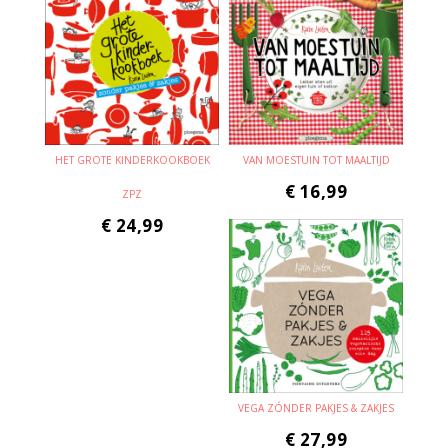
HET GROTE KINDERKOOKBOEK
VAN MOESTUIN TOT MAALTIJD
€
16,99
ZPZ
€
24,99
VEGA ZÓNDER PAKJES & ZAKJES
€
27,99