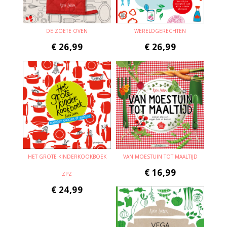
DE ZOETE OVEN
WERELDGERECHTEN
€
26,99
€
26,99
HET GROTE KINDERKOOKBOEK
VAN MOESTUIN TOT MAALTIJD
€
16,99
ZPZ
€
24,99