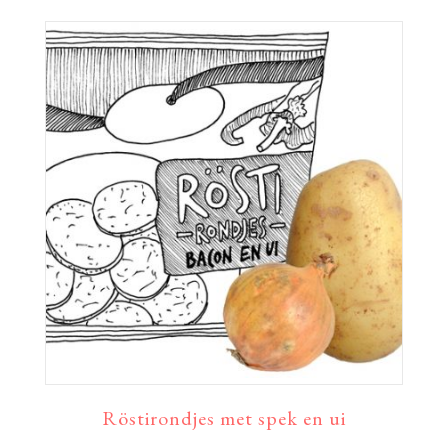
Röstirondjes met spek en ui