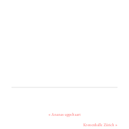
Vorig
« Ananas-appeltaart
bericht:
Volgend
Kronenhalle Zürich »