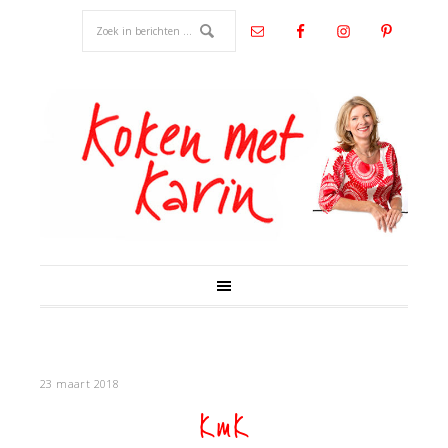
23 maart 2018
KmK