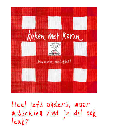
Heel iets anders, maar
misschien vind je dit ook
leuk?