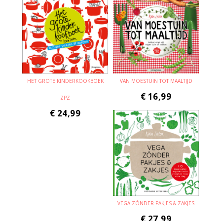
HET GROTE KINDERKOOKBOEK
VAN MOESTUIN TOT MAALTIJD
€
16,99
ZPZ
€
24,99
VEGA ZÓNDER PAKJES & ZAKJES
€
27,99