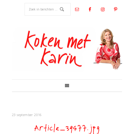
23 september 2016
Article_39477.jpg