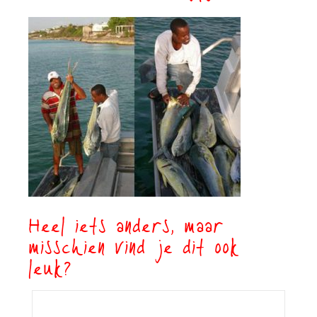
Heel iets anders, maar
misschien vind je dit ook
leuk?