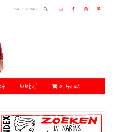
ct
Winkel
0 items
Primaire
Sidebar