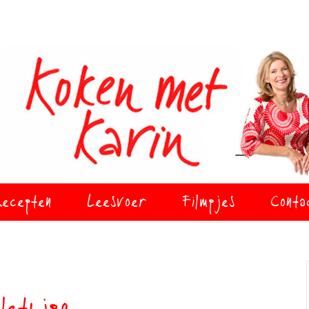
ecepten
Leesvoer
Filmpjes
Conta