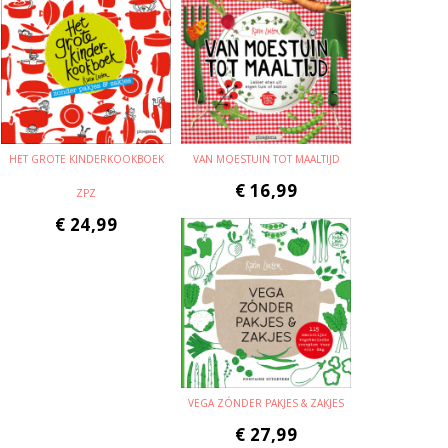
HET GROTE KINDERKOOKBOEK
VAN MOESTUIN TOT MAALTIJD
€
16,99
ZPZ
€
24,99
VEGA ZÓNDER PAKJES & ZAKJES
€
27,99