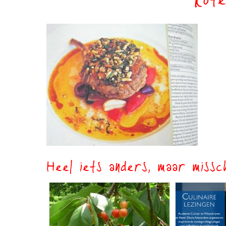
kote
Heel iets anders, maar missch