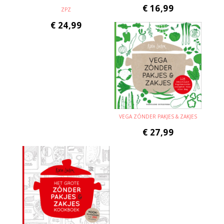
€
16,99
ZPZ
€
24,99
VEGA ZÓNDER PAKJES & ZAKJES
€
27,99