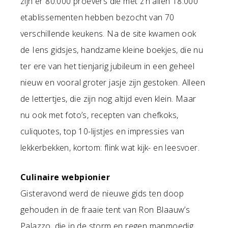
zijn er 80.000 proevers die met z’n allen 18.000
etablissementen hebben bezocht van 70
verschillende keukens. Na de site kwamen ook
de Iens gidsjes, handzame kleine boekjes, die nu
ter ere van het tienjarig jubileum in een geheel
nieuw en vooral groter jasje zijn gestoken. Alleen
de lettertjes, die zijn nog altijd even klein. Maar
nu ook met foto’s, recepten van chefkoks,
culiquotes, top 10-lijstjes en impressies van
lekkerbekken, kortom: flink wat kijk- en leesvoer.
Culinaire webpionier
Gisteravond werd de nieuwe gids ten doop
gehouden in de fraaie tent van Ron Blaauw’s
Palazzo, die in de storm en regen manmoedig