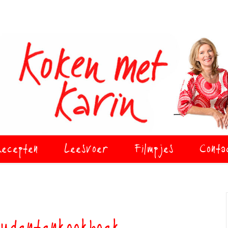
ecepten
Leesvoer
Filmpjes
Conta