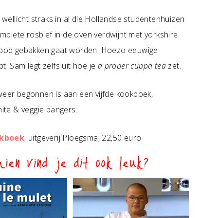
t wellicht straks in al die Hollandse studentenhuizen
plete rosbief in de oven verdwijnt met yorkshire
 brood gebakken gaat worden. Hoezo eeuwige
t: Sam legt zelfs uit hoe je
a proper cuppa tea
zet.
weer begonnen is aan een vijfde kookboek,
mite & veggie bangers.
kboek
, uitgeverij Ploegsma, 22,50 euro
ien vind je dit ook leuk?