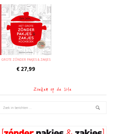
GROTE ZÓNDER PAKJES & ZAKJES
€
27,99
Zoeken op de site