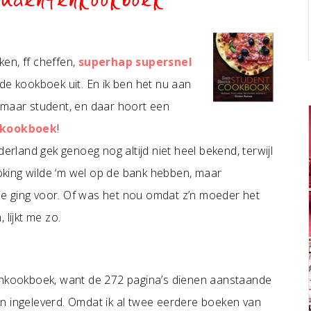
udentenkookboek
en, ff cheffen,
superhap supersnel
rde kookboek uit. En ik ben het nu aan
 maar student, en daar hoort een
nkookboek
!
derland gek genoeg nog altijd niet heel bekend, terwijl
Cooking wilde ‘m wel op de bank hebben, maar
udie ging voor. Of was het nou omdat z’n moeder het
 lijkt me zo.
tenkookboek, want de 272 pagina’s dienen aanstaande
n ingeleverd. Omdat ik al twee eerdere boeken van