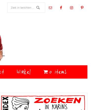
ct
Winkel
0 items
Primaire
Sidebar