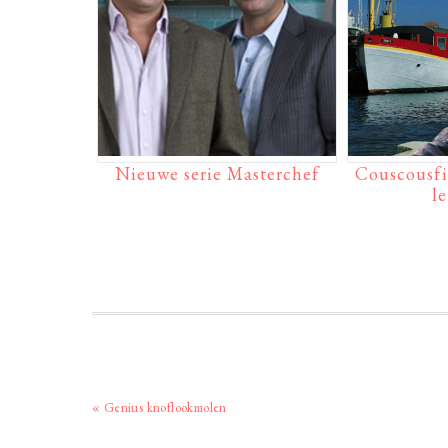
Nieuwe serie Masterchef
Couscousfi
l
Vorig
« Genius knoflookmolen
bericht: