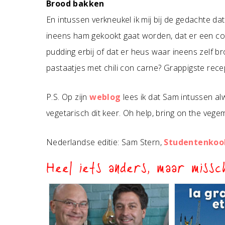
Brood bakken
En intussen verkneukel ik mij bij de gedachte da
ineens ham gekookt gaat worden, dat er een com
pudding erbij of dat er heus waar ineens zelf
pastaatjes met chili con carne? Grappigste recep
P.S. Op zijn
weblog
lees ik dat Sam intussen al
vegetarisch dit keer. Oh help, bring on the vege
Nederlandse editie: Sam Stern,
Studentenkoo
Heel iets anders, maar missch