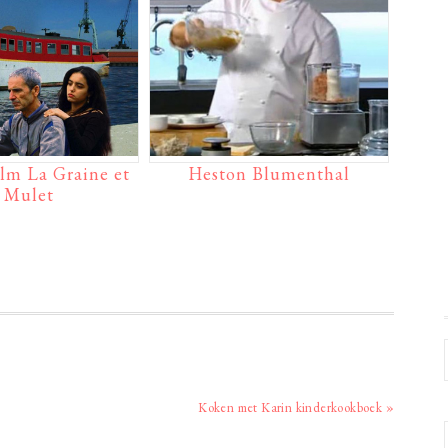
lm La Graine et
Heston Blumenthal
e Mulet
Volgend
Koken met Karin kinderkookboek »
bericht: