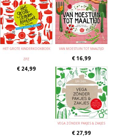
HET GROTE KINDERKOOKBOEK
VAN MOESTUIN TOT MAALTIJD
€
16,99
ZPZ
€
24,99
VEGA ZÓNDER PAKJES & ZAKJES
€
27,99