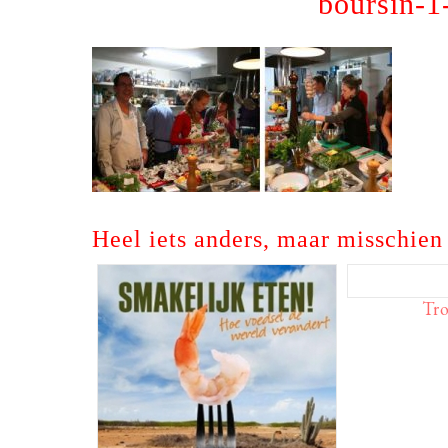
boursin-1
Heel iets anders, maar misschien 
Tr