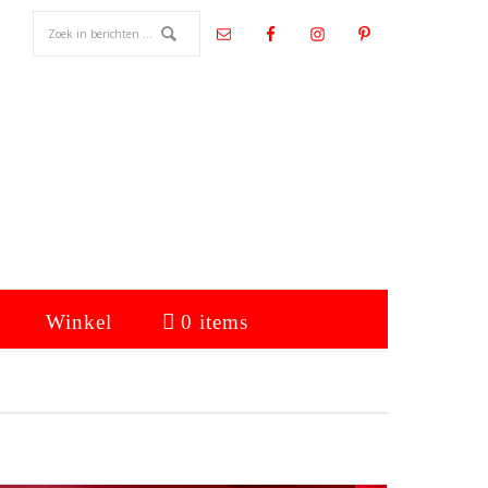
Winkel
0 items
Primaire
Sidebar