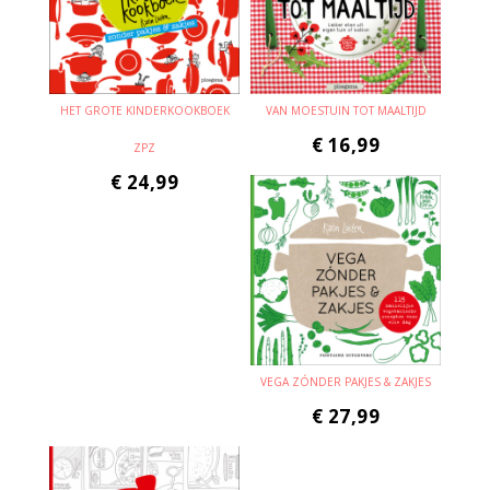
HET GROTE KINDERKOOKBOEK
VAN MOESTUIN TOT MAALTIJD
€
16,99
ZPZ
€
24,99
VEGA ZÓNDER PAKJES & ZAKJES
€
27,99