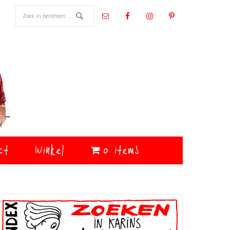
ct
Winkel
0 items
Primaire
Sidebar