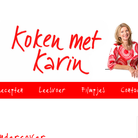
ecepten
Leesvoer
Filmpjes
Conta