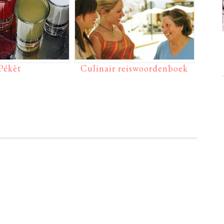
Pékèt
Culinair reiswoordenboek