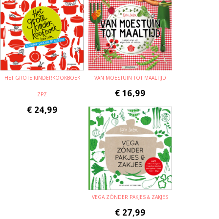
HET GROTE KINDERKOOKBOEK
VAN MOESTUIN TOT MAALTIJD
€
16,99
ZPZ
€
24,99
VEGA ZÓNDER PAKJES & ZAKJES
€
27,99