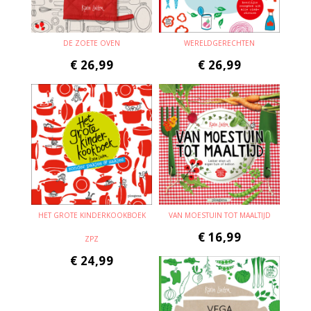
DE ZOETE OVEN
WERELDGERECHTEN
€
26,99
€
26,99
HET GROTE KINDERKOOKBOEK
VAN MOESTUIN TOT MAALTIJD
€
16,99
ZPZ
€
24,99