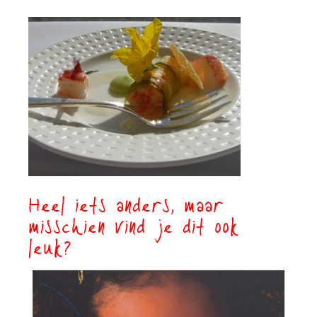
Heel iets anders, maar
misschien vind je dit ook
leuk?