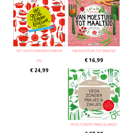
HET GROTE KINDERKOOKBOEK
VAN MOESTUIN TOT MAALTIJD
€
16,99
ZPZ
€
24,99
VEGA ZÓNDER PAKJES & ZAKJES