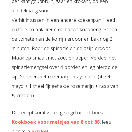
per kant goudbruin, gaar en krokant, op een
middelmatig vuur.
Verhit intussen in een andere koekenpan 1 eetl
olijfolie en bak hierin de bacon knapperig. Schep
de tomaten en de komijn erdoor en bak nog 2
minuten. Roer de spinazie en de azijn erdoor.
Maak op smaak met zout en peper. Verdeel het
spinaziemengsel over 4 borden en leg hierop de
kip. Serveer met rozemarijn mayonaise (4 eetl
mayo + 1 theel fijngehakte rozemarijn + rasp van
½ citroen).
Dit recept komt zoals gezegd uit het boek
Kookboek voor meisjes van 8 tot 88
, lees
hier mijn
artikel
.