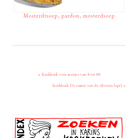
Mosterdtsoep, pardon, mosterdsoep
Vorig
« Kookboek voor meisjes van 8 tot 88
bericht:
Volgend
Kookboek De zomer van de zilveren lepel »
bericht:
Primaire
Sidebar