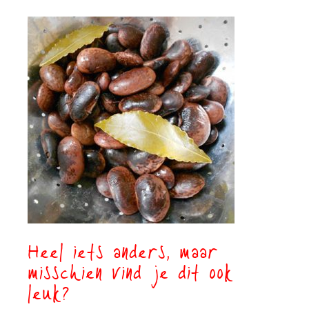
Heel iets anders, maar
misschien vind je dit ook
leuk?