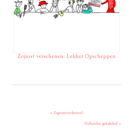
Zojuist verschenen: Lekker Opscheppen
Vorig
« Zigeunerschnitzel
bericht:
Volgend
Hollandse gehaktbal »
bericht: