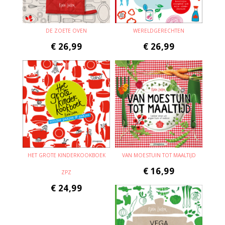
DE ZOETE OVEN
WERELDGERECHTEN
€
26,99
€
26,99
HET GROTE KINDERKOOKBOEK
VAN MOESTUIN TOT MAALTIJD
€
16,99
ZPZ
€
24,99