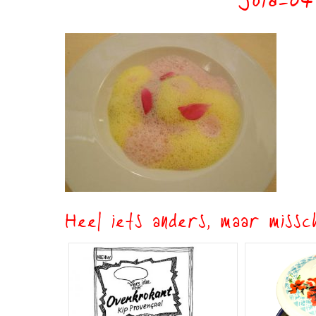
Joia-04
Heel iets anders, maar missch