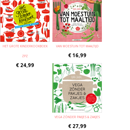
HET GROTE KINDERKOOKBOEK
VAN MOESTUIN TOT MAALTIJD
€
16,99
ZPZ
€
24,99
VEGA ZÓNDER PAKJES & ZAKJES
€
27,99