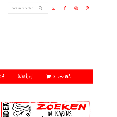
ct
Winkel
0 items
Primaire
Sidebar