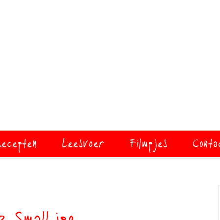
ecepten
Leesvoer
Filmpjes
Conta