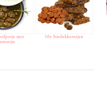
oofpotje met
10x Sintlekkernijen
zemarijn