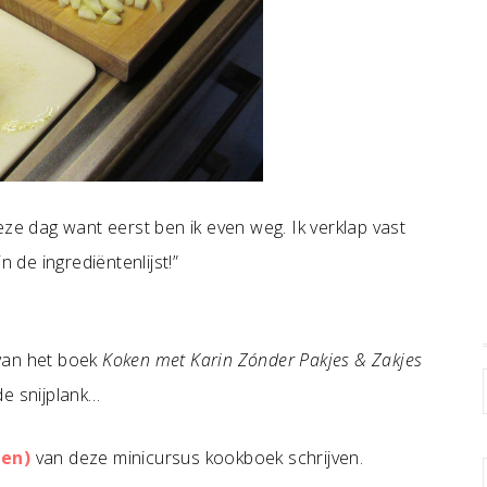
eze dag want eerst ben ik even weg. Ik verklap vast
n de ingrediëntenlijst!”
van het boek
Koken met Karin Zónder Pakjes & Zakjes
de snijplank…
ten)
van deze minicursus kookboek schrijven.