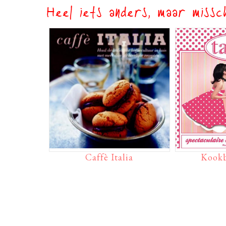
Heel iets anders, maar missch
Caffè Italia
Kookb