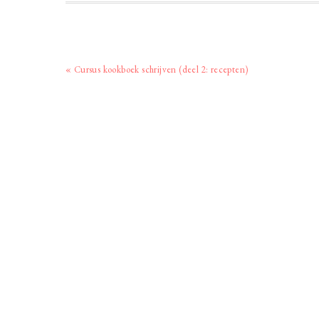
Vorig
« Cursus kookboek schrijven (deel 2: recepten)
bericht: