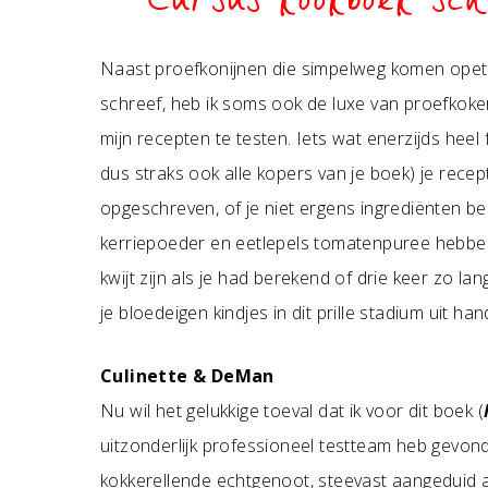
Cursus kookboek sch
Naast proefkonijnen die simpelweg komen opete
schreef, heb ik soms ook de luxe van proefkoke
mijn recepten te testen. Iets wat enerzijds heel 
dus straks ook alle kopers van je boek) je recep
opgeschreven, of je niet ergens ingrediënten be
kerriepoeder en eetlepels tomatenpuree hebben d
kwijt zijn als je had berekend of drie keer zo l
je bloedeigen kindjes in dit prille stadium uit ha
Culinette & DeMan
Nu wil het gelukkige toeval dat ik voor dit boek (
uitzonderlijk professioneel testteam heb gevon
kokkerellende echtgenoot, steevast aangeduid 