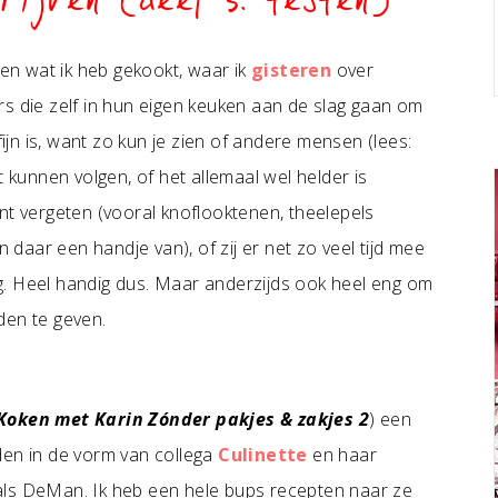
rijven (deel 3: testen)
n wat ik heb gekookt, waar ik
gisteren
over
rs die zelf in hun eigen keuken aan de slag gaan om
fijn is, want zo kun je zien of andere mensen (lees:
t kunnen volgen, of het allemaal wel helder is
nt vergeten (vooral knoflooktenen, theelepels
aar een handje van), of zij er net zo veel tijd mee
ang. Heel handig dus. Maar anderzijds ook heel eng om
nden te geven.
Koken met Karin Zónder pakjes & zakjes 2
) een
den in de vorm van collega
Culinette
en haar
als DeMan. Ik heb een hele bups recepten naar ze