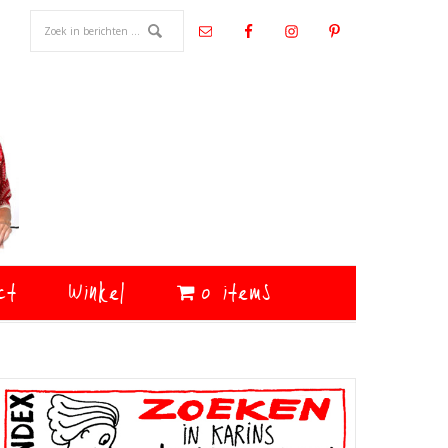
ct
Winkel
0 items
Primaire
Sidebar