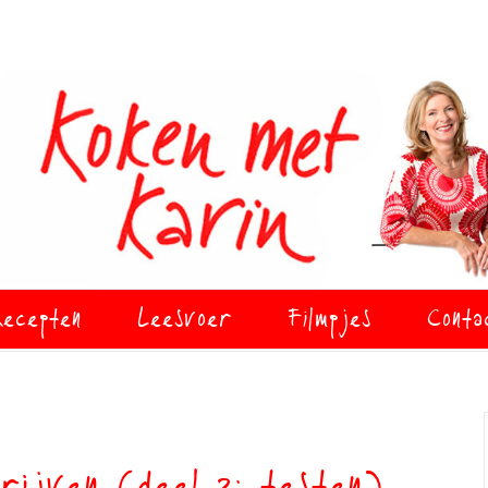
ecepten
Leesvoer
Filmpjes
Conta