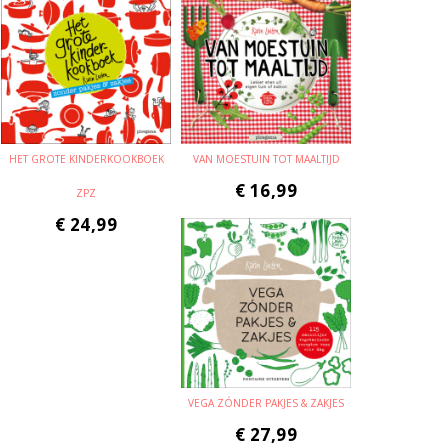
HET GROTE KINDERKOOKBOEK
VAN MOESTUIN TOT MAALTIJD
€
16,99
ZPZ
€
24,99
VEGA ZÓNDER PAKJES & ZAKJES
€
27,99