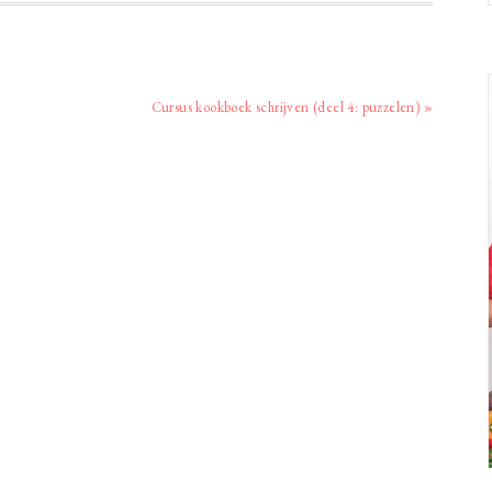
Volgend
Cursus kookboek schrijven (deel 4: puzzelen) »
bericht: