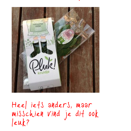
Heel iets anders, maar
misschien vind je dit ook
leuk?