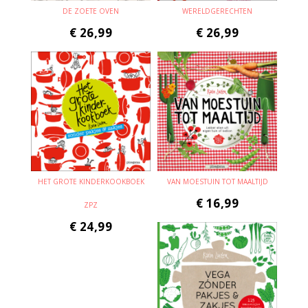
DE ZOETE OVEN
WERELDGERECHTEN
€
26,99
€
26,99
HET GROTE KINDERKOOKBOEK
VAN MOESTUIN TOT MAALTIJD
€
16,99
ZPZ
€
24,99