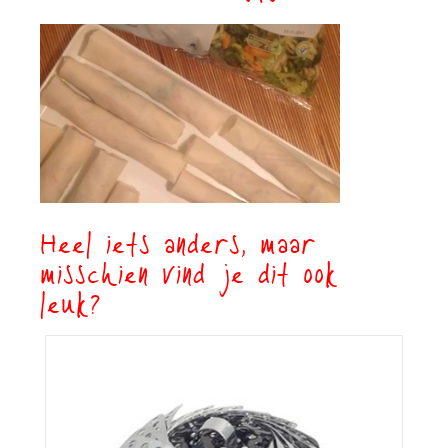
Heel iets anders, maar
misschien vind je dit ook
leuk?