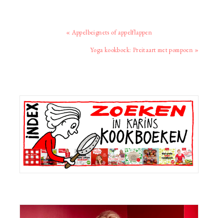
Vorig
« Appelbeignets of appelflappen
bericht:
Volgend
Yoga kookboek: Preitaart met pompoen »
bericht:
Primaire
Sidebar