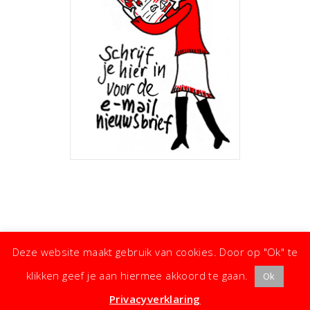
Deze website maakt gebruik van cookies. Door op "Ok" te
klikken geef je aan hiermee akkoord te gaan.
Ok
· ©
Copyright
·
Koken met Karin
· Kleine moeite, groot effect ·
Privacyverklaring
·
Privacyverklaring