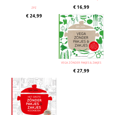
€
16,99
ZPZ
€
24,99
VEGA ZÓNDER PAKJES & ZAKJES
€
27,99