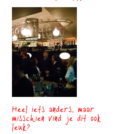
Heel iets anders, maar
misschien vind je dit ook
leuk?