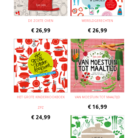
DE ZOETE OVEN
WERELDGERECHTEN
€
26,99
€
26,99
HET GROTE KINDERKOOKBOEK
VAN MOESTUIN TOT MAALTIJD
€
16,99
ZPZ
€
24,99