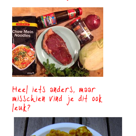
Heel iets anders, maar
misschien vind je dit ook
leuk?