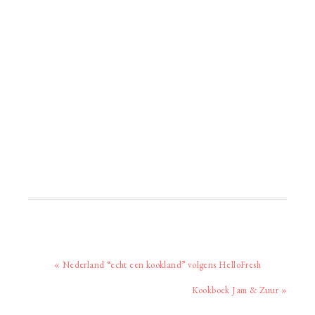
Vorig
« Nederland “echt een kookland” volgens HelloFresh
bericht:
Volgend
Kookboek Jam & Zuur »
bericht: