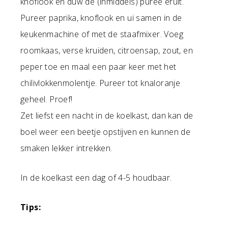
knoflook en duw de (inmiddels) puree eruit.
Pureer paprika, knoflook en ui samen in de
keukenmachine of met de staafmixer. Voeg
roomkaas, verse kruiden, citroensap, zout, en
peper toe en maal een paar keer met het
chilivlokkenmolentje. Pureer tot knaloranje
geheel. Proef!
Zet liefst een nacht in de koelkast, dan kan de
boel weer een beetje opstijven en kunnen de
smaken lekker intrekken.
In de koelkast een dag of 4-5 houdbaar.
Tips: