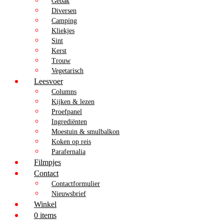
Gebak
Diversen
Camping
Kliekjes
Sint
Kerst
Trouw
Vegetarisch
Leesvoer
Columns
Kijken & lezen
Proefpanel
Ingrediënten
Moestuin & smulbalkon
Koken op reis
Parafernalia
Filmpjes
Contact
Contactformulier
Nieuwsbrief
Winkel
0 items