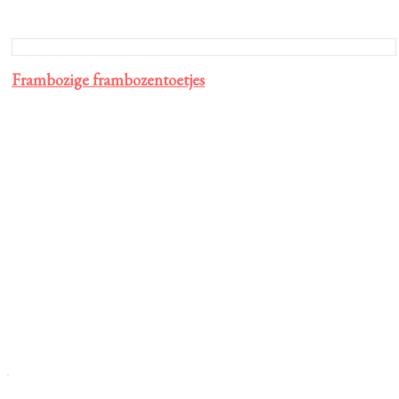
Frambozige frambozentoetjes
Primaire
Sidebar