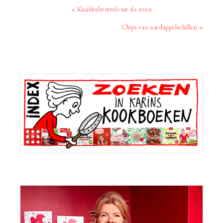
Vorig
« Knabbelwortels uit de oven
bericht:
Volgend
Chips van aardappelschillen »
bericht:
Primaire
Sidebar