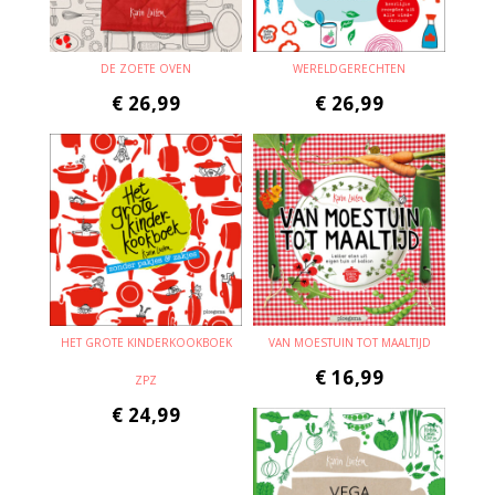
DE ZOETE OVEN
WERELDGERECHTEN
€
26,99
€
26,99
HET GROTE KINDERKOOKBOEK
VAN MOESTUIN TOT MAALTIJD
€
16,99
ZPZ
€
24,99