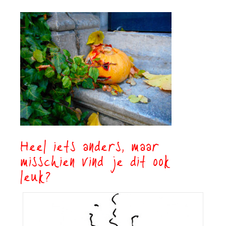
Heel iets anders, maar
misschien vind je dit ook
leuk?